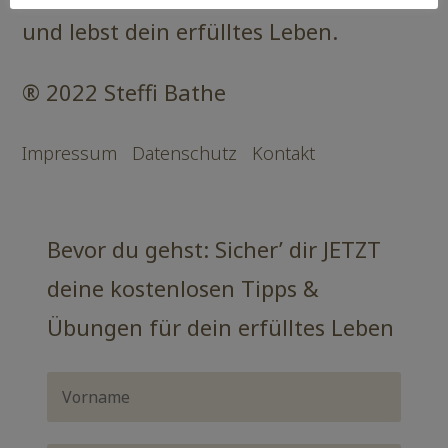
und lebst dein erfülltes Leben.
® 2022 Steffi Bathe
Impressum
Datenschutz
Kontakt
Bevor du gehst: Sicher’ dir JETZT
deine kostenlosen Tipps &
Übungen für dein erfülltes Leben