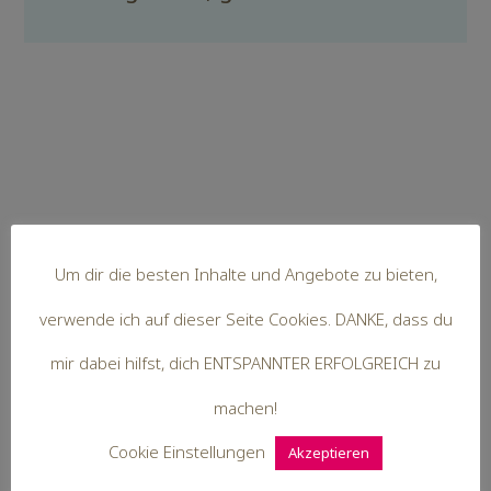
Um dir die besten Inhalte und Angebote zu bieten,
verwende ich auf dieser Seite Cookies. DANKE, dass du
Hallo,
mir dabei hilfst, dich ENTSPANNTER ERFOLGREICH zu
ich bin Steffi. Mit mir als Coach =
machen!
Kutscher kommst du leichter ans Ziel.
Cookie Einstellungen
Akzeptieren
Du bist ENTSPANNTER ERFOLGREICH