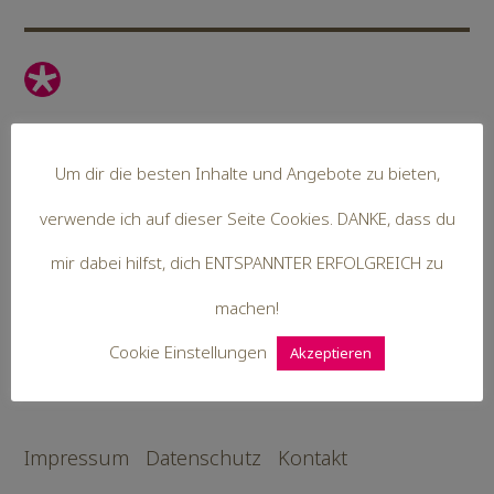
Hallo,
Um dir die besten Inhalte und Angebote zu bieten,
ich bin Steffi. Mit mir als Coach =
verwende ich auf dieser Seite Cookies. DANKE, dass du
Kutscher kommst du leichter ans Ziel.
mir dabei hilfst, dich ENTSPANNTER ERFOLGREICH zu
Du bist ENTSPANNTER ERFOLGREICH
machen!
und lebst dein erfülltes Leben.
Cookie Einstellungen
Akzeptieren
® 2022 Steffi Bathe
Impressum
Datenschutz
Kontakt