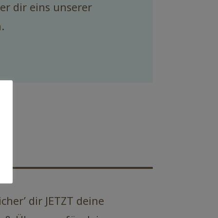
r dir eins unserer
n.
icher’ dir JETZT deine