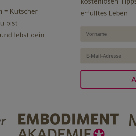
kostenlosen Tipp
ch = Kutscher
erfülltes Leben
u bist
nd lebst dein
A