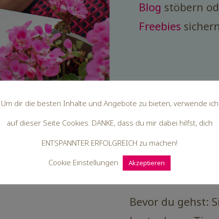
Blog
stöbern ode
Freebies
sicher
Um dir die besten Inhalte und Angebote zu bieten, verwende ich
auf dieser Seite Cookies. DANKE, dass du mir dabei hilfst, dich
ENTSPANNTER ERFOLGREICH zu machen!
Cookie Einstellungen
Akzeptieren
Bevor du gehst: S