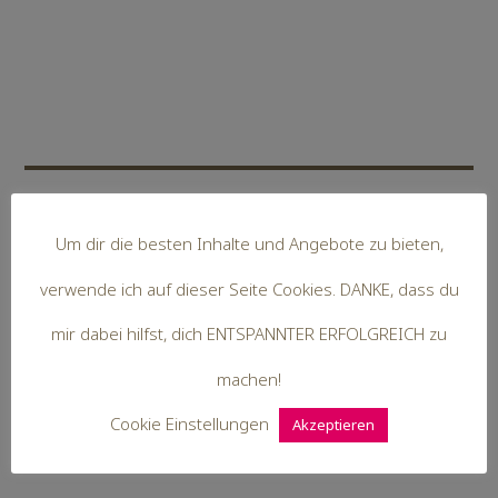
Um dir die besten Inhalte und Angebote zu bieten,
Hallo,
verwende ich auf dieser Seite Cookies. DANKE, dass du
ich bin Steffi. Mit mir als Coach =
mir dabei hilfst, dich ENTSPANNTER ERFOLGREICH zu
Kutscher kommst du leichter ans Ziel.
machen!
Du bist ENTSPANNTER ERFOLGREICH
Cookie Einstellungen
Akzeptieren
und lebst dein erfülltes Leben.