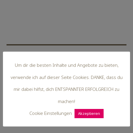
Um dir die besten Inhalte und Angebote zu bieten,
Hallo,
verwende ich auf dieser Seite Cookies. DANKE, dass du
ich bin Steffi. Mit mir als Coach =
mir dabei hilfst, dich ENTSPANNTER ERFOLGREICH zu
Kutscher kommst du leichter ans Ziel.
machen!
Du bist ENTSPANNTER ERFOLGREICH
Cookie Einstellungen
Akzeptieren
und lebst dein erfülltes Leben.