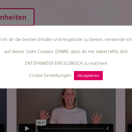
hnheiten
Um dir die besten Inhalte und Angebote zu bieten, verwende ich
auf dieser Seite Cookies. DANKE, dass du mir dabei hilfst, dich
ENTSPANNTER ERFOLGREICH zu machen!
Schulter-Acht
W
Cookie Einstellungen
Akzeptieren