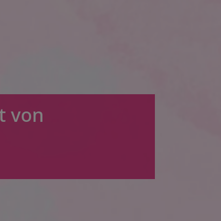
t von
!