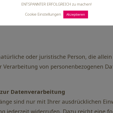
ENTSPANNTER ERFOLGREICH zu machen!
Cookie Einstellungen
Akzeptieren
 natürliche oder juristische Person, die al
er Verarbeitung von personenbezogenen Dat
g zur Datenverarbeitung
nge sind nur mit Ihrer ausdrücklichen Ein
gung jederzeit widerrufen. Dazu reicht eine f