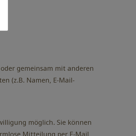
lein oder gemeinsam mit anderen
en (z.B. Namen, E-Mail-
willigung möglich. Sie können
ormlose Mitteilung per E-Mail