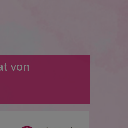
t von
!