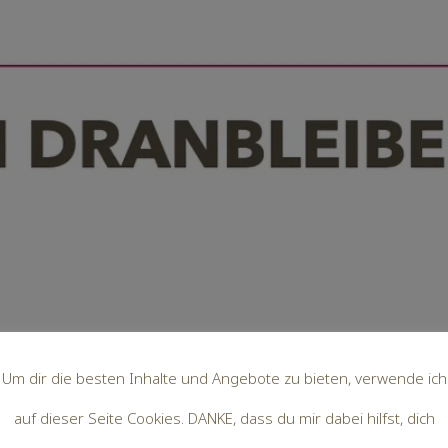
Um dir die besten Inhalte und Angebote zu bieten, verwende ich
auf dieser Seite Cookies. DANKE, dass du mir dabei hilfst, dich