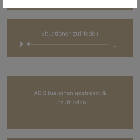
Situationen zufrieden
Audio-
00:00
Player
AB Situationen gestresst &
unzufrieden