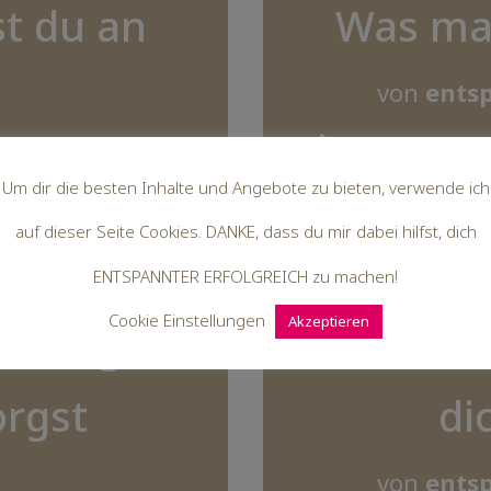
t du an
Was mag
von
entsp
Um dir die besten Inhalte und Angebote zu bieten, verwende ich
auf dieser Seite Cookies. DANKE, dass du mir dabei hilfst, dich
ENTSPANNTER ERFOLGREICH zu machen!
Cookie Einstellungen
Akzeptieren
klich gut
Wie du w
orgst
di
von
entsp