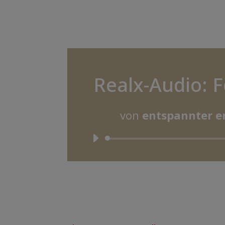
Realx-Audio: 
von
entspannter er
Audi
Playe