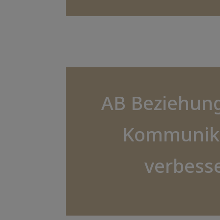
AB Beziehun
Kommunik
verbess