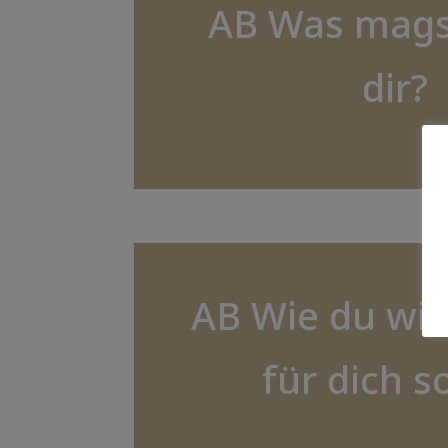
AB Was mags
dir?
AB Wie du wir
für dich s