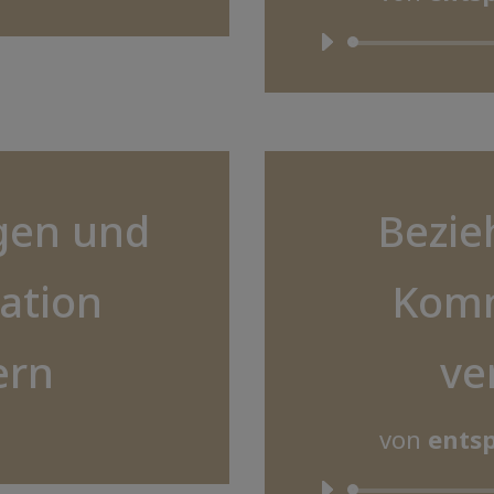
gen und
Bezie
ation
Komm
ern
ve
von
entsp