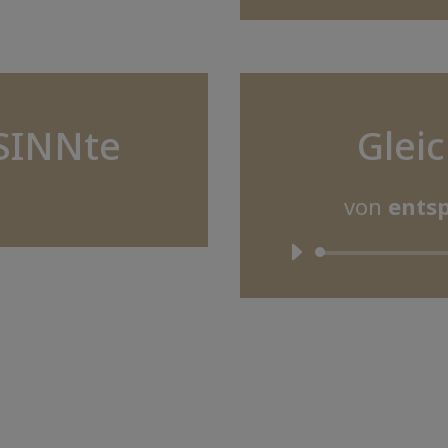
SINNte
Glei
von
entsp