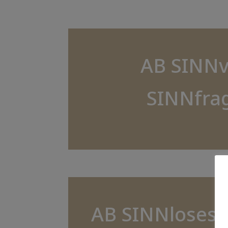
AB SINNv
SINNfra
AB SINNloses 