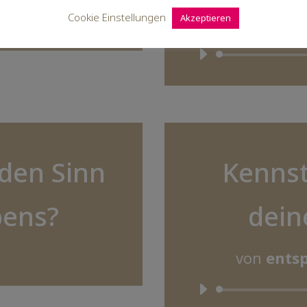
Cookie Einstellungen
Akzeptieren
von
entsp
den Sinn
Kennst
bens?
dein
von
entsp