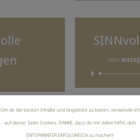
olle
SINNvol
gen
von
entsp
Um dir die besten Inhalte und Angebote zu bieten, verwende ich
auf dieser Seite Cookies. DANKE, dass du mir dabei hilfst, dich
erkennen
SINNlo
ENTSPANNTER ERFOLGREICH zu machen!