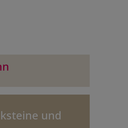
nn
ksteine und