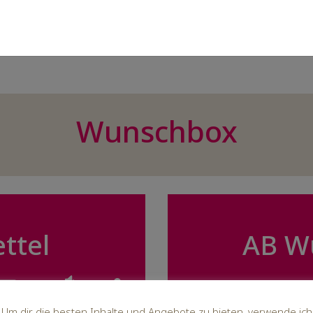
Wunschbox
ttel
AB W
o-
Pfeiltasten
00:00
Um dir die besten Inhalte und Angebote zu bieten, verwende ich