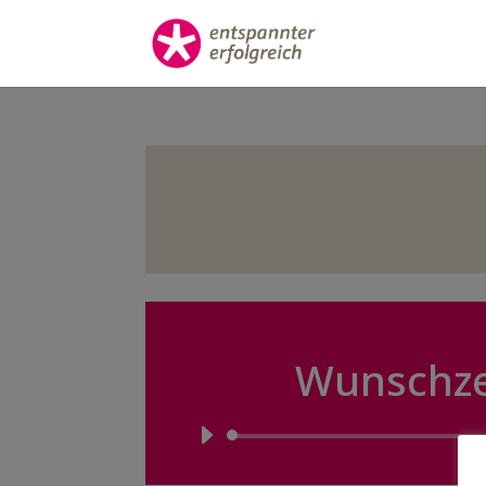
Wunschze
Audi