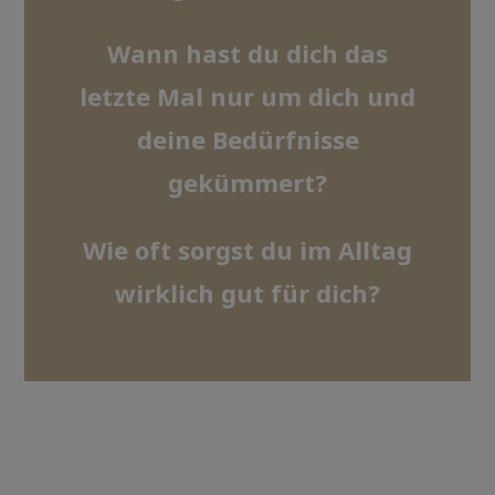
Wann hast du dich das
letzte Mal nur um dich und
deine Bedürfnisse
gekümmert?
Wie oft sorgst du im Alltag
wirklich gut für dich?