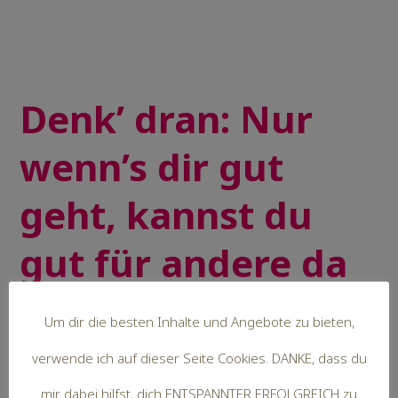
Denk’ dran: Nur
wenn’s dir gut
geht, kannst du
gut für andere da
sein.
Um dir die besten Inhalte und Angebote zu bieten,
verwende ich auf dieser Seite Cookies. DANKE, dass du
Genau deshalb sorgst du in der
mir dabei hilfst, dich ENTSPANNTER ERFOLGREICH zu