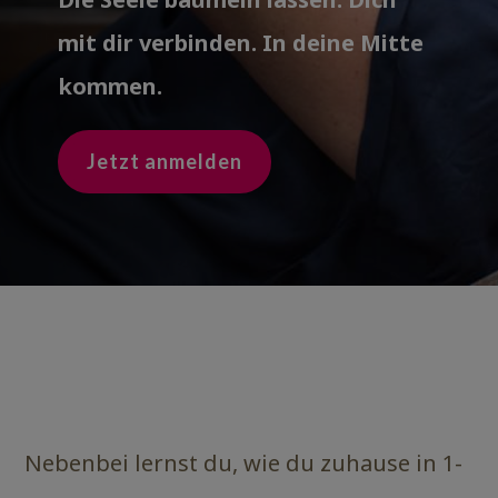
mit dir verbinden. In deine Mitte
kommen.
Jetzt anmelden
Nebenbei lernst du, wie du zuhause in 1-