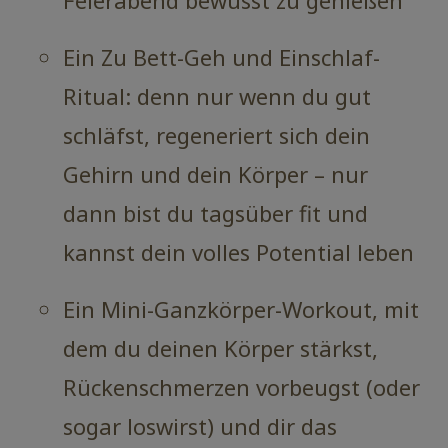
Ein Zu Bett-Geh und Einschlaf-
Ritual: denn nur wenn du gut
schläfst, regeneriert sich dein
Gehirn und dein Körper – nur
dann bist du tagsüber fit und
kannst dein volles Potential leben
Ein Mini-Ganzkörper-Workout, mit
dem du deinen Körper stärkst,
Rückenschmerzen vorbeugst (oder
sogar loswirst) und dir das