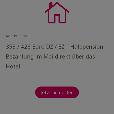

Kosten Hotel:
353 / 428 Euro DZ / EZ – Halbpension –
Bezahlung im Mai direkt über das
Hotel
Jetzt anmelden