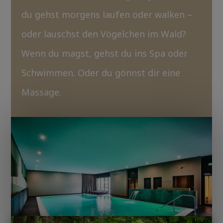
du gehst morgens laufen oder walken –
oder lauschst den Vögelchen im Wald?
Wenn du magst, gehst du ins Spa oder
Schwimmen. Oder du gönnst dir eine
Massage.