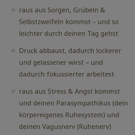
raus aus Sorgen, Grübeln &
Selbstzweifeln kommst – und so
leichter durch deinen Tag gehst
Druck abbaust, dadurch lockerer
und gelassener wirst – und
dadurch fokussierter arbeitest
raus aus Stress & Angst kommst
und deinen Parasympathikus (dein
körpereigenes Ruhesystem) und
deinen Vagusnerv (Ruhenerv)