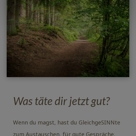
Was täte dir jetzt gut?
Wenn du magst, hast du GleichgeSINNte
zum Austauschen, für gute Gespräche,