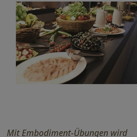
Mit Embodiment-Übungen wird