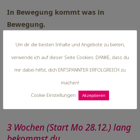
In Bewegung kommt was in
Bewegung.
Vielleicht hast du dieses Jahr auch zu
Um dir die besten Inhalte und Angebote zu bieten,
viel in Geräte geschaut?
verwende ich auf dieser Seite Cookies. DANKE, dass du
mir dabei hilfst, dich ENTSPANNTER ERFOLGREICH zu
Deshalb bekommst du den SINN-
machen!
stiftenden Jahres-Rückblick im Easy-
Cookie Einstellungen
Akzeptieren
Peasy-Format.
3 Wochen (Start Mo 28.12.) lang
bekommst du…