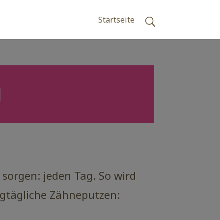
Startseite
g
 sorgen: jeden Tag. So wird
tagtägliche Zähneputzen: