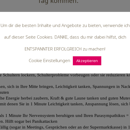
Tag kommen.
Um dir die besten Inhalte und Angebote zu bieten, verwende ich
auf dieser Seite Cookies. DANKE, dass du mir dabei hilfst, dich
ENTSPANNTER ERFOLGREICH zu machen!
Cookie Einstellungen
Akzeptieren