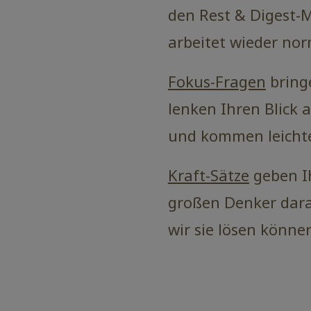
den Rest & Digest-
arbeitet wieder nor
Fokus-Fragen
bring
lenken Ihren Blick 
und kommen leichte
Kraft-S
ä
tze
geben Ih
großen Denker daran
wir sie lösen könne