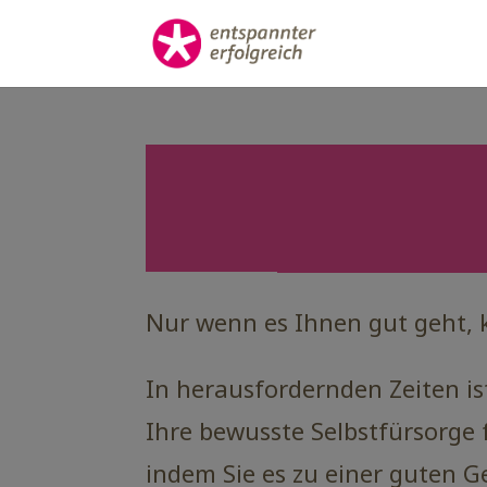
Nur wenn es Ihnen gut geht, k
In herausfordernden Zeiten ist
Ihre bewusste Selbstfürsorge 
indem Sie es zu einer guten 