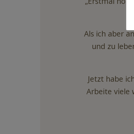
„Erstmal hört
Als ich aber a
und zu leben
Jetzt habe ic
Arbeite viele