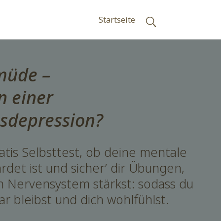
Startseite
müde –
n einer
sdepression?
atis Selbsttest, ob deine mentale
det ist und sicher’ dir Übungen,
n Nervensystem stärkst: sodass du
r bleibst und dich wohlfühlst.