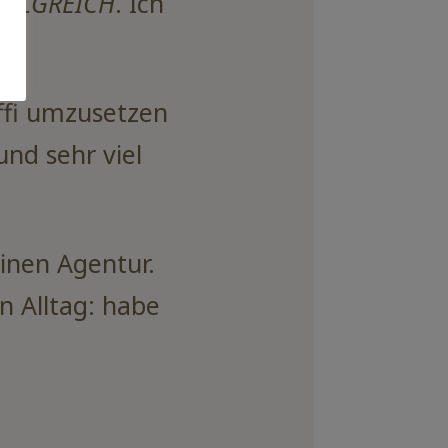
FOLGREICH
. Ich
effi umzusetzen
und sehr viel
einen Agentur.
n Alltag: habe