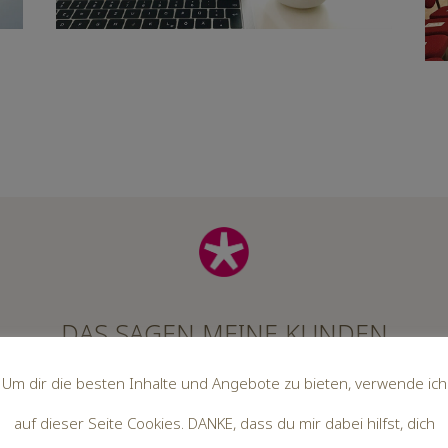
DAS SAGEN MEINE KUNDEN
Um dir die besten Inhalte und Angebote zu bieten, verwende ich
auf dieser Seite Cookies. DANKE, dass du mir dabei hilfst, dich