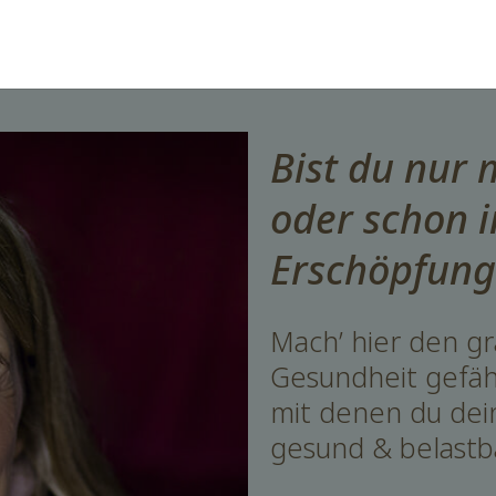
Bist du nur 
oder schon i
Erschöpfung
Mach’ hier den gr
Gesundheit gefähr
mit denen du dei
gesund & belastba