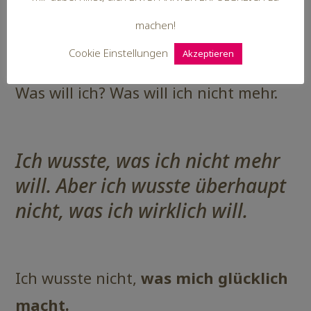
Jahr Auszeit.
Ich erfüllte mir einen
machen!
Lebenstraum und zog nach Italien,
Cookie Einstellungen
Akzeptieren
um über mein Leben nachzudenken.
Was will ich? Was will ich nicht mehr.
Ich wusste, was ich nicht mehr
will. Aber ich wusste überhaupt
nicht, was ich wirklich will.
Ich wusste nicht,
was mich glücklich
macht.