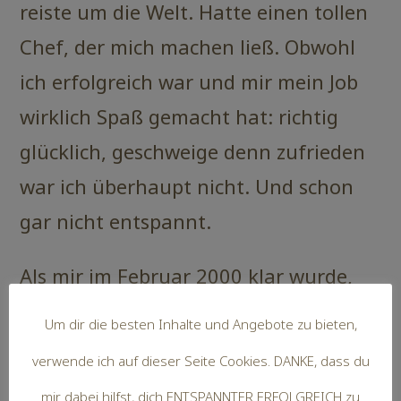
reiste um die Welt. Hatte einen tollen
Chef, der mich machen ließ. Obwohl
ich erfolgreich war und mir mein Job
wirklich Spaß gemacht hat: richtig
glücklich, geschweige denn zufrieden
war ich überhaupt nicht. Und schon
gar nicht entspannt.
Als mir im Februar 2000 klar wurde,
dass ich so nicht bis zur Rente weiter
Um dir die besten Inhalte und Angebote zu bieten,
leben und arbeiten möchte,
gönnte
verwende ich auf dieser Seite Cookies. DANKE, dass du
ich mir ein Sabbatical: ein ganzes
mir dabei hilfst, dich ENTSPANNTER ERFOLGREICH zu