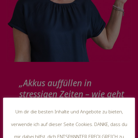
„Akkus auffüllen in
stressigen Zeiten – wie geht
das?“
Um dir die besten Inhalte und Angebote zu bieten,
Über das Akku auffüll-Training
verwende ich auf dieser Seite Cookies. DANKE, dass du
bekommst du viel mehr Power
mir dabei hilfst, dich ENTSPANNTER ERFOLGREICH zu