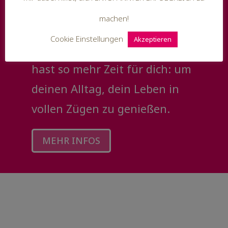
und Entspannung in deinen
machen!
Alltag. Du kommst leichter
Cookie Einstellungen
Akzeptieren
und entspannter ans Ziel. Und
hast so mehr Zeit für dich: um
deinen Alltag, dein Leben in
vollen Zügen zu genießen.
MEHR INFOS