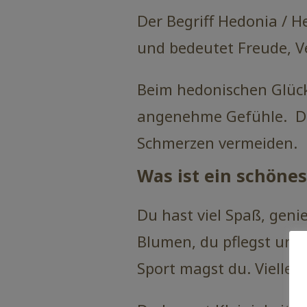
Der Begriff Hedonia / 
und bedeutet Freude, V
Beim hedonischen Glüc
angenehme Gefühle. Du 
Schmerzen vermeiden.
Was ist ein schöne
Du hast viel Spaß, geni
Blumen, du pflegst und 
Sport magst du. Vielle