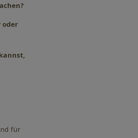
machen?
 oder
 kannst,
end für