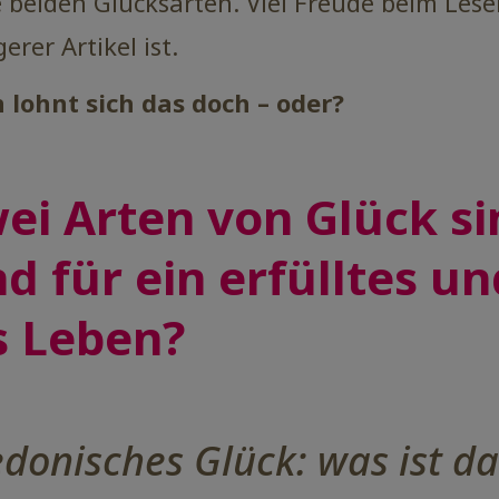
 beiden Glücksarten. Viel Freude beim Lese
erer Artikel ist.
n lohnt sich das doch – oder?
wei Arten von Glück s
d für ein erfülltes un
s Leben?
donisches Glück: was ist da