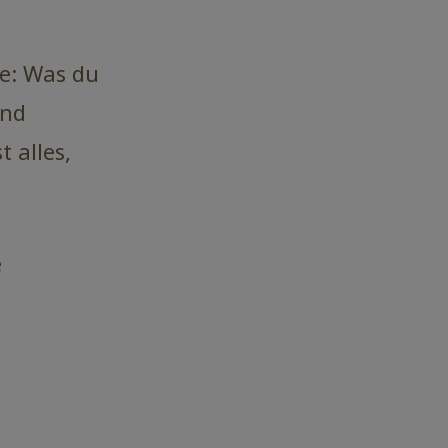
te: Was du
und
 alles,
e