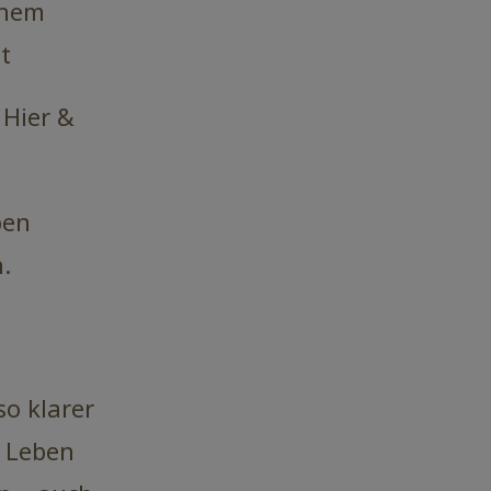
inem
t
 Hier &
ben
.
o klarer
s Leben