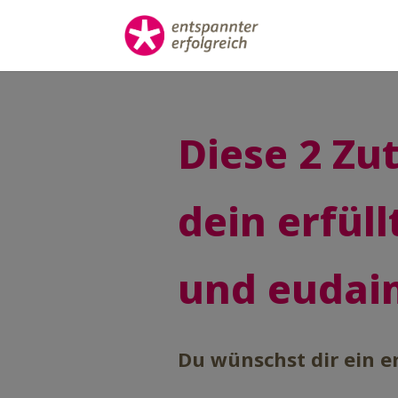
Diese 2 Zu
dein erfül
und eudai
Du wünschst dir ein e