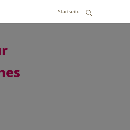
Startseite
ür
hes