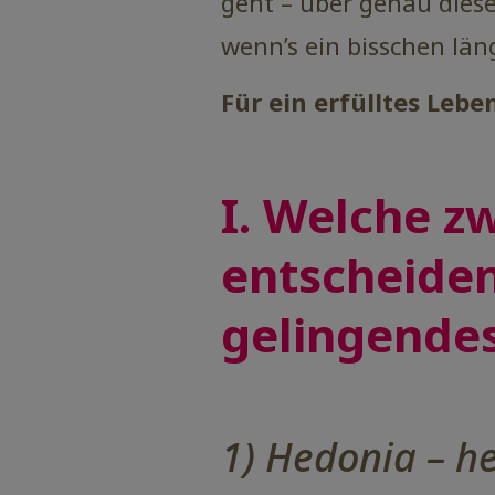
geht – über genau diese
wenn’s ein bisschen läng
Für ein erfülltes Lebe
I. Welche z
entscheiden
gelingende
1) Hedonia – he