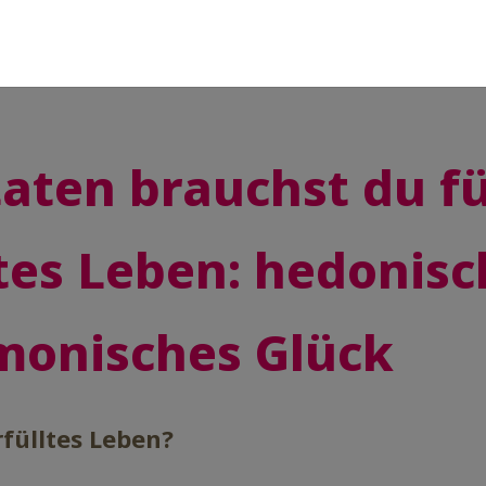
taten brauchst du f
ltes Leben: hedonisc
monisches Glück
rfülltes Leben?