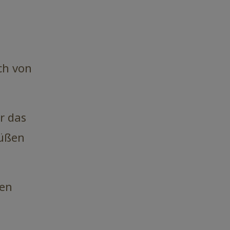
ch von
r das
Füßen
nen